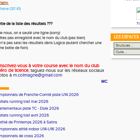
theny
ane (30’41)
ie de la liste des résultats ???
T
de nous, on a sauté une ligne (sorry)
LES ESPACES
tes pas enregistré avec le nom du club (pas bien)
 n'a pas saisi les résultats dans Logica (autant chercher une
ne botte de foin)
Inscrivez-vous à votre course avec le nom du club
éro de licence
, taguez-nous sur les réseaux sociaux
otos à
m.colmagne@gmail.com
MC
mpionnats de Franche-Comté piste U14 2026
ltats running trail mai 2026
rtementaux piste TC - Dole 2026
ltats running trail avril 2026
athlé de Printemps 2026 à Salins
pionnats athlé indoor U14-U16 2026
mpionnats de cross 2026