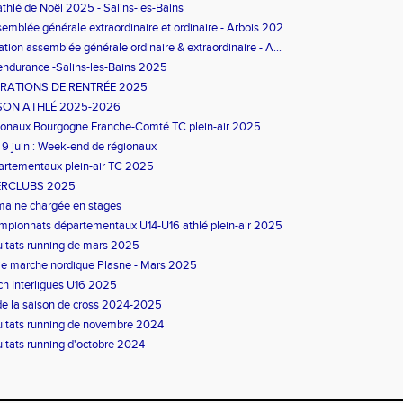
athlé de Noël 2025 - Salins-les-Bains
emblée générale extraordinaire et ordinaire - Arbois 202...
tation assemblée générale ordinaire & extraordinaire - A...
endurance -Salins-les-Bains 2025
RATIONS DE RENTRÉE 2025
SON ATHLÉ 2025-2026
onaux Bourgogne Franche-Comté TC plein-air 2025
 9 juin : Week-end de régionaux
rtementaux plein-air TC 2025
ERCLUBS 2025
maine chargée en stages
pionnats départementaux U14-U16 athlé plein-air 2025
ltats running de mars 2025
ie marche nordique Plasne - Mars 2025
h Interligues U16 2025
de la saison de cross 2024-2025
ltats running de novembre 2024
ltats running d'octobre 2024