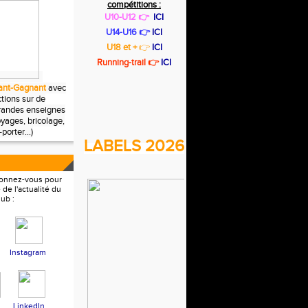
compétitions :
U10-U12 👉
ICI
U14-U16 👉
ICI
U18 et +
👉
ICI
Running-trail 👉
ICI
nt-Gagnant
avec
tions sur de
randes enseignes
voyages, bricolage,
porter...)
LABELS 2026
bonnez-vous pour
 de l'actualité du
lub :
Instagram
LinkedIn