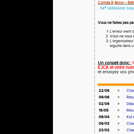
Corrida 8,4kms – Bé
e
- 114
HERMANS Stéph
Vous ne faites pas part
L'erreur vient 
Vous ne vous ê
L'organisateur
aiguille dans u
Un conseil donc :
EJCA et votre num
et envoyez vos ph
22/06
>
Cha
09/06
>
Résu
02/06
>
Dépa
15/05
>
Résu
09/04
>
Kid 
06/03
>
Cham
23/02
>
Cha