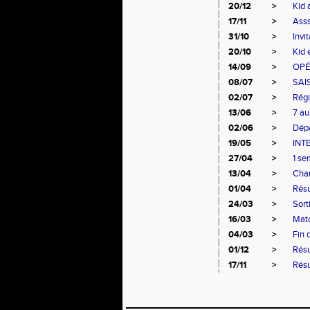
20/12
>
Kid 
17/11
>
Asss
31/10
>
Invi
20/10
>
Kid 
14/09
>
OPÉ
08/07
>
SAI
02/07
>
Régi
13/06
>
7 au
02/06
>
Dépa
19/05
>
INT
27/04
>
1 se
13/04
>
Cham
01/04
>
Résu
24/03
>
Sort
16/03
>
Matc
04/03
>
Fin 
01/12
>
Résu
17/11
>
Résu