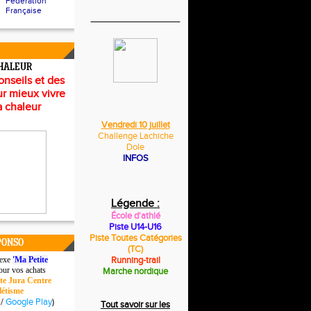
Fédération
Française
CHALEUR
onseils et des
r mieux vivre
a chaleur
Vendredi 10 juillet
Challenge Lachiche
Dole
INFOS
Légende :
École d'athlé
Piste U14-U16
Piste Toutes
Catégories
PONSO
(TC)
lexe
'Ma Petite
Running-trail
ur vos achats
Marche nordique
te Jura Centre
létisme
/
Google Play
)
Tout savoir sur les