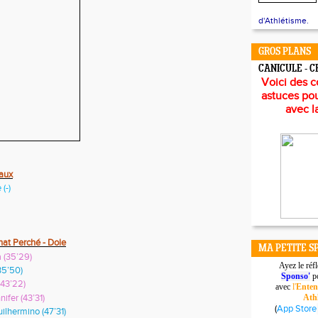
d'Athlétisme.
GROS PLANS
CANICULE - 
Voici des c
astuces pou
avec l
aux
(-)
hat Perché - Dole
MA PETITE S
 (35’29)
Ayez le réf
35’50)
Sponso'
po
43’22)
avec
l'
Enten
er (43’31)
Ath
(
App Store
hermino (47’31)