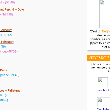
ra (57’46)
hat Perché – Dole
(1h31’38)
Héricourt
C'est du
Gagna
 (19’49)
des réduc
nombreuses g
 Héricourt
(sport, loisir, 
’16)
prêt-à-
ique (51’09)
SUIVEZ-NOUS
Cliquez et a
ne rien perdre
Paris
c
hane (39’48)
Facebook
ces – Falletans
u (-)
n (-)
YouTube