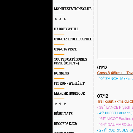
MANIFESTATIONS CLUB
🔸 🔸 🔸
U7 BABY ATHLÉ
U10-U12 ÉCOLE D'ATHLÉ
U14-U16 PISTE
TOUTES CATÉGORIES
PISTE (U18 ET +)
01/12
Cross 8,46kms – Tav
RUNNING
e
- 10
ZANCHI Maxime 
FIT RUN - ATHLÉFIT
MARCHE NORDIQUE
07/12
Trail court 7kms du C
🔸 🔸 🔸
e
- 39
LANCE Pryscillia
e
- 41
NICOT Laurent (
RÉSULTATS
e
- 161
NICOT Pauline (
e
RECORDS EJCA
- 164
DAUMARD Jennif
e
- 271
RODRIGUES Guil