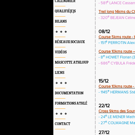
CALENDRIER
e
- 581
LANCE Cassand
QUALIFIÉ(E)S
Trail long 14kms du C
e
- 320
BEJEAN Céline 
BILANS
08/12
🔸 🔸 🔸
Course 5kms route - 
e
RÉSEAUX SOCIAUX
- 151
PERROTIN Alexis
Course 10kms route –
VIDÉOS
e
- 8
HOWET Florian (31
e
MASCOTTE ATHLOUP
- 686
CYBULA Frédér
LIENS
15/12
🔸 🔸 🔸
Course 10kms route - 
e
- 1145
HERMANS Stép
DOCUMENTATION
FORMATIONS ATHLÉ
22/12
Cross 9kms des Sour
🔸 🔸 🔸
e
- 24
LE MENER Mathie
e
- 27
COLMAGNE Marti
CONTACT
27/12