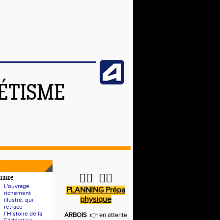
ÉTISME
🏋️‍♂️ 🏃‍♀️
naire
L'ouvrage
PLANNING Prépa
richement
physique
illustré, qui
retrace
l’Histoire de la
ARBOIS
👉 en attente