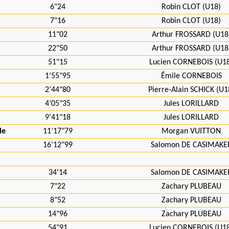
6"24
Robin CLOT (U18)
7"16
Robin CLOT (U18)
11"02
Arthur FROSSARD (U18
22"50
Arthur FROSSARD (U18
51"15
Lucien CORNEBOIS (U1
1’55"95
Émile CORNEBOIS
2’44"80
Pierre-Alain SCHICK (U1
4’05"35
Jules LORILLARD
9’41"18
Jules LORILLARD
le
11’17"79
Morgan VUITTON
16’12"99
Salomon DE CASIMAKE
34’14
Salomon DE CASIMAKE
7"22
Zachary PLUBEAU
8"52
Zachary PLUBEAU
14"96
Zachary PLUBEAU
54"91
Lucien CORNEBOIS (U1