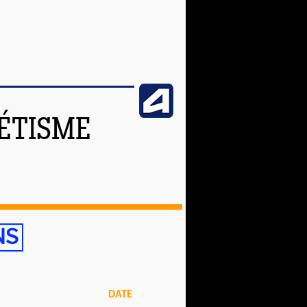
ÉTISME
NS
DATE