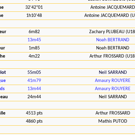
he
32’42"01
Antoine JACQUEMARD
he
1h10’48
Antoine JACQUEMARD (U
eur
6m82
Zachary PLUBEAU (U18
13m45
Noah BERTRAND
eur
1m85
Noah BERTRAND
che
4m22
Arthur FROSSARD (U18
lot
55m05
Neil SARRAND
que
41m79
Amaury ROUYERE
ids
13m44
Amaury ROUYERE
teau
24m44
Neil SARRAND
lle
4513 pts
Arthur FROSSARD
4860 pts
Mathis PUTOD