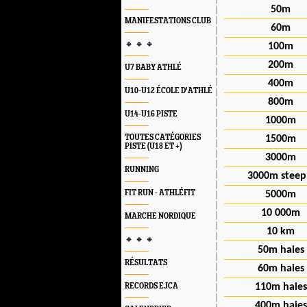
50m
MANIFESTATIONS CLUB
60m
🔸 🔸 🔸
100m
200m
U7 BABY ATHLÉ
400m
U10-U12 ÉCOLE D'ATHLÉ
800m
U14-U16 PISTE
1000m
TOUTES CATÉGORIES
1500m
PISTE (U18 ET +)
3000m
RUNNING
3000m steep
FIT RUN - ATHLÉFIT
5000m
10 000m
MARCHE NORDIQUE
10 km
🔸 🔸 🔸
50m haies
RÉSULTATS
60m haies
RECORDS EJCA
110m haies
400m haies