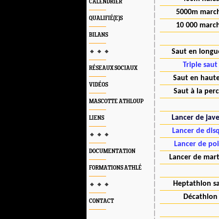
CALENDRIER
5000m marc
QUALIFIÉ(E)S
10 000 marc
BILANS
Saut en longu
🔸 🔸 🔸
Triple saut
RÉSEAUX SOCIAUX
Saut en haut
VIDÉOS
Saut à la per
MASCOTTE ATHLOUP
Lancer de jave
LIENS
Lancer de dis
🔸 🔸 🔸
Lancer de po
DOCUMENTATION
Lancer de mar
FORMATIONS ATHLÉ
Heptathlon sa
🔸 🔸 🔸
Décathlon
CONTACT