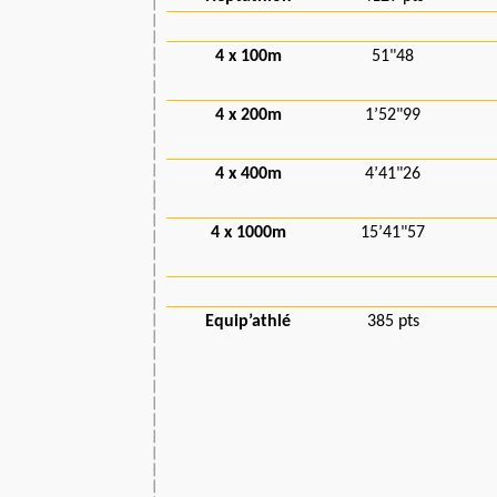
4 x 100m
51"48
4 x 200m
1’52"99
4 x 400m
4’41"26
4 x 1000m
15’41"57
Equip’athlé
385 pts