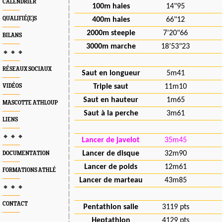
CALENDRIER
100m haies
14"95
QUALIFIÉ(E)S
400m haies
66"12
2000m steeple
7’20"66
BILANS
3000m marche
18’53"23
🔸 🔸 🔸
RÉSEAUX SOCIAUX
Saut en longueur
5m41
VIDÉOS
Triple saut
11m10
Saut en hauteur
1m65
MASCOTTE ATHLOUP
Saut à la perche
3m61
LIENS
🔸 🔸 🔸
Lancer de javelot
35m45
Lancer de disque
32m90
DOCUMENTATION
Lancer de poids
12m61
FORMATIONS ATHLÉ
Lancer de marteau
43m85
🔸 🔸 🔸
CONTACT
Pentathlon salle
3119 pts
Heptathlon
4129 pts