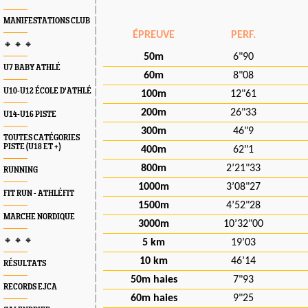
MANIFESTATIONS CLUB
ÉPREUVE
PERF.
🔸 🔸 🔸
50m
6"90
U7 BABY ATHLÉ
60m
8"08
U10-U12 ÉCOLE D'ATHLÉ
100m
12"61
200m
26"33
U14-U16 PISTE
300m
46"9
TOUTES CATÉGORIES
PISTE (U18 ET +)
400m
62"1
800m
2’21"33
RUNNING
1000m
3’08"27
FIT RUN - ATHLÉFIT
1500m
4’52"28
MARCHE NORDIQUE
3000m
10’32"00
🔸 🔸 🔸
5 km
19’03
10 km
46’14
RÉSULTATS
50m haies
7"93
RECORDS EJCA
60m haies
9"25