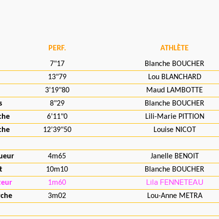
PERF.
ATHLÈTE
7"17
Blanche BOUCHER
13"79
Lou BLANCHARD
3’19"80
Maud LAMBOTTE
s
8"29
Blanche BOUCHER
che
6’11"0
Lili-Marie PITTION
che
12’39"50
Louise NICOT
ueur
4m65
Janelle BENOIT
t
10m10
Blanche BOUCHER
Lila FENNETEAU
teur
1m60
rche
3m02
Lou-Anne METRA