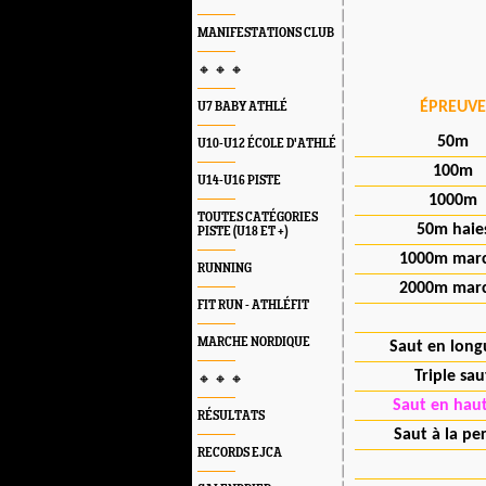
MANIFESTATIONS CLUB
🔸 🔸 🔸
ÉPREUVE
U7 BABY ATHLÉ
50m
U10-U12 ÉCOLE D'ATHLÉ
100m
U14-U16 PISTE
1000m
TOUTES CATÉGORIES
50m haie
PISTE (U18 ET +)
1000m mar
RUNNING
2000m mar
FIT RUN - ATHLÉFIT
MARCHE NORDIQUE
Saut en long
Triple sau
🔸 🔸 🔸
Saut en hau
RÉSULTATS
Saut à la pe
RECORDS EJCA