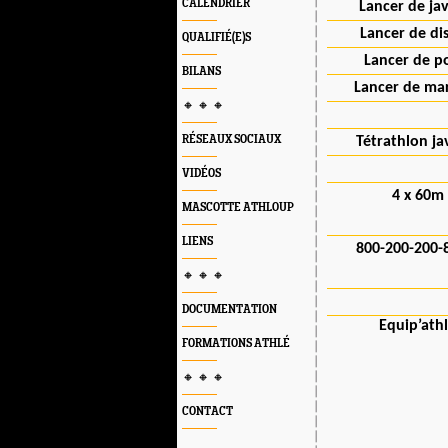
CALENDRIER
Lancer de ja
Lancer de di
QUALIFIÉ(E)S
Lancer de p
BILANS
Lancer de ma
🔸 🔸 🔸
RÉSEAUX SOCIAUX
Tétrathlon ja
VIDÉOS
4 x 60m
MASCOTTE ATHLOUP
LIENS
800-200-200
🔸 🔸 🔸
DOCUMENTATION
Equip’ath
FORMATIONS ATHLÉ
🔸 🔸 🔸
CONTACT