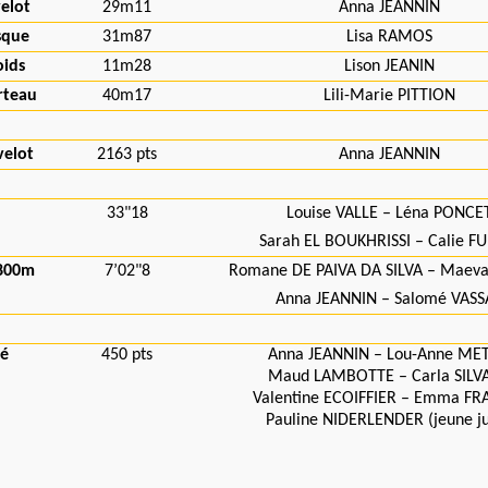
velot
29m11
Anna JEANNIN
sque
31m87
Lisa RAMOS
oids
11m28
Lison JEANIN
rteau
40m17
Lili-Marie PITTION
velot
2163 pts
Anna JEANNIN
33"18
Louise VALLE – Léna PONCE
Sarah EL BOUKHRISSI – Calie F
-800m
7’02"8
Romane DE PAIVA DA SILVA – Maev
Anna JEANNIN – Salomé VASS
lé
450 pts
Anna JEANNIN – Lou-Anne ME
Maud LAMBOTTE – Carla SILV
Valentine ECOIFFIER – Emma FRA
Pauline NIDERLENDER (jeune j