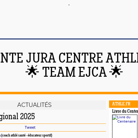
NTE JURA CENTRE ATHL
🌟 TEAM EJCA 🌟
ACTUALITÉS
ATHLE.FR
Livre du Cente
égional 2025
Tweet
n
(coach athlé santé - éducateur sportif)