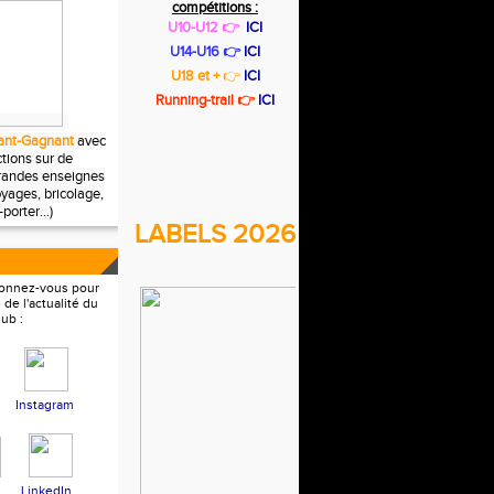
compétitions :
U10-U12 👉
ICI
U14-U16 👉
ICI
U18 et +
👉
ICI
Running-trail 👉
ICI
nt-Gagnant
avec
tions sur de
randes enseignes
voyages, bricolage,
porter...)
LABELS 2026
bonnez-vous pour
 de l'actualité du
lub :
Instagram
LinkedIn