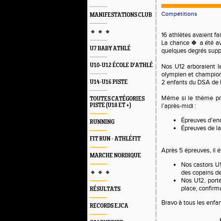
Compétitions
MANIFESTATIONS CLUB
🔸 🔸 🔸
16 athlètes avaient fa
La chance 🍀 a été a
U7 BABY ATHLÉ
quelques degrés supp
U10-U12 ÉCOLE D'ATHLÉ
Nos U12 arboraient le
olympien et champion
2 enfants du DSA de 
U14-U16 PISTE
Même si le thème prin
TOUTES CATÉGORIES
PISTE (U18 ET +)
l’après-midi :
Épreuves d’end
RUNNING
Épreuves de la
FIT RUN - ATHLÉFIT
Après 5 épreuves, il é
MARCHE NORDIQUE
Nos castors U1
des copains de
🔸 🔸 🔸
Nos U12, porté
place, confirm
RÉSULTATS
Bravo à tous les enfa
RECORDS EJCA