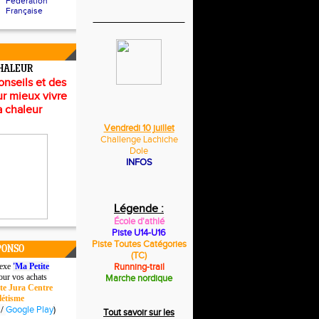
Fédération
Française
CHALEUR
onseils et des
r mieux vivre
a chaleur
Vendredi 10 juillet
Challenge Lachiche
Dole
INFOS
Légende :
École d'athlé
Piste U14-U16
Piste Toutes
Catégories
PONSO
(TC)
lexe
'Ma Petite
Running-trail
ur vos achats
Marche nordique
te Jura Centre
létisme
/
Google Play
)
Tout savoir sur les