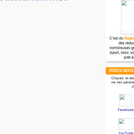
C'est du
Gagna
des réduc
nombreuses g
(sport, loisir, 
prêt-à-
SUIVEZ-NOUS
Cliquez et a
ne rien perdre
c
Facebook
YouTube