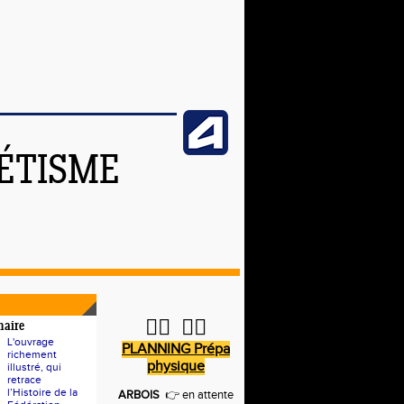
ÉTISME
🏋️‍♂️ 🏃‍♀️
naire
L'ouvrage
PLANNING Prépa
richement
physique
illustré, qui
retrace
l’Histoire de la
ARBOIS
👉 en attente