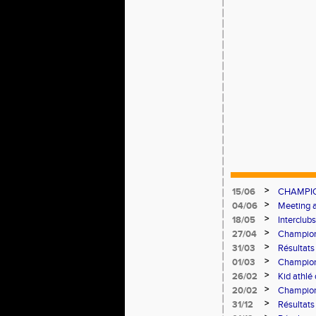
>
15/06
CHAMPIO
>
04/06
Meeting a
>
18/05
Interclub
>
27/04
Champion
>
31/03
Résultats
>
01/03
Champion
>
26/02
Kid athlé
>
20/02
Champion
>
31/12
Résultats