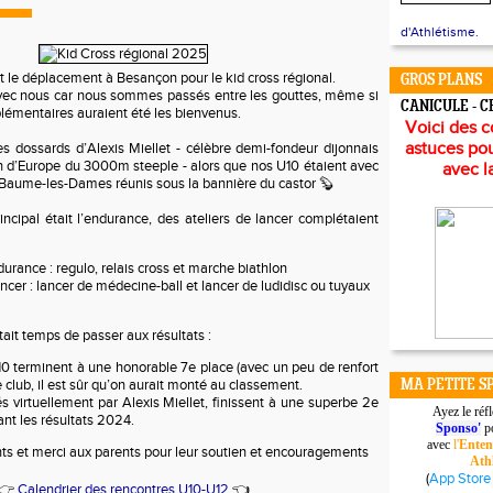
d'Athlétisme.
it le déplacement à Besançon pour le kid cross régional.
GROS PLANS
vec nous car nous sommes passés entre les gouttes, même si
CANICULE - 
lémentaires auraient été les bienvenus.
Voici des c
astuces pou
s dossards d’Alexis Miellet - célèbre demi-fondeur dijonnais
 d’Europe du 3000m steeple - alors que nos U10 étaient avec
avec l
Baume-les-Dames réunis sous la bannière du castor 🦫
cipal était l’endurance, des ateliers de lancer complétaient
urance : regulo, relais cross et marche biathlon
ncer : lancer de médecine-ball et lancer de ludidisc ou tuyaux
tait temps de passer aux résultats :
0 terminent à une honorable 7e place (avec un peu de renfort
 club, il est sûr qu’on aurait monté au classement.
MA PETITE S
s virtuellement par Alexis Miellet, finissent à une superbe 2e
Ayez le réf
ant les résultats 2024.
Sponso'
po
avec
l'
Enten
nts et merci aux parents pour leur soutien et encouragements
Ath
(
App Store
👉
Calendrier des rencontres U10-U12
👈