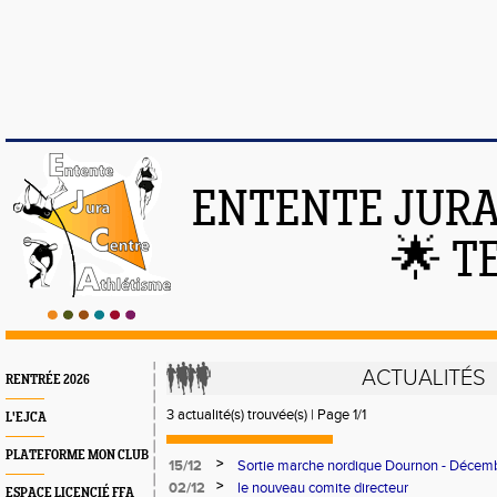
ENTENTE JURA
🌟 T
ACTUALITÉS
RENTRÉE 2026
3 actualité(s) trouvée(s) | Page 1/1
L'EJCA
PLATEFORME MON CLUB
>
15/12
Sortie marche nordique Dournon - Décem
>
02/12
le nouveau comite directeur
ESPACE LICENCIÉ FFA