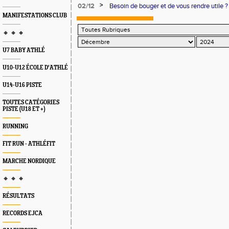
>
02/12
Besoin de bouger et de vous rendre utile ?
pour vous.
MANIFESTATIONS CLUB
🔸 🔸 🔸
U7 BABY ATHLÉ
U10-U12 ÉCOLE D'ATHLÉ
U14-U16 PISTE
TOUTES CATÉGORIES
PISTE (U18 ET +)
RUNNING
FIT RUN - ATHLÉFIT
MARCHE NORDIQUE
🔸 🔸 🔸
RÉSULTATS
RECORDS EJCA