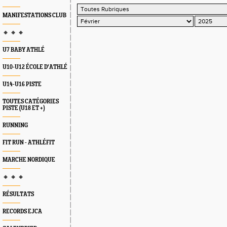
MANIFESTATIONS CLUB
🔸 🔸 🔸
U7 BABY ATHLÉ
U10-U12 ÉCOLE D'ATHLÉ
U14-U16 PISTE
TOUTES CATÉGORIES
PISTE (U18 ET +)
RUNNING
FIT RUN - ATHLÉFIT
MARCHE NORDIQUE
🔸 🔸 🔸
RÉSULTATS
RECORDS EJCA