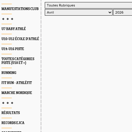
MANIFESTATIONS CLUB
🔸 🔸 🔸
U7 BABY ATHLÉ
U10-U12 ÉCOLE D'ATHLÉ
U14-U16 PISTE
TOUTES CATÉGORIES
PISTE (U18 ET +)
RUNNING
FIT RUN - ATHLÉFIT
MARCHE NORDIQUE
🔸 🔸 🔸
RÉSULTATS
RECORDS EJCA