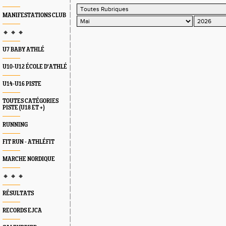
MANIFESTATIONS CLUB
🔸 🔸 🔸
U7 BABY ATHLÉ
U10-U12 ÉCOLE D'ATHLÉ
U14-U16 PISTE
TOUTES CATÉGORIES
PISTE (U18 ET +)
RUNNING
FIT RUN - ATHLÉFIT
MARCHE NORDIQUE
🔸 🔸 🔸
RÉSULTATS
RECORDS EJCA